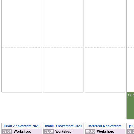
17:
lundi 2 novembre 2020
mardi 3 novembre 2020
mercredi 4 novembre
jeu
09:00
Workshop:
09:00
Workshop:
09:00
Workshop:
2020
09: