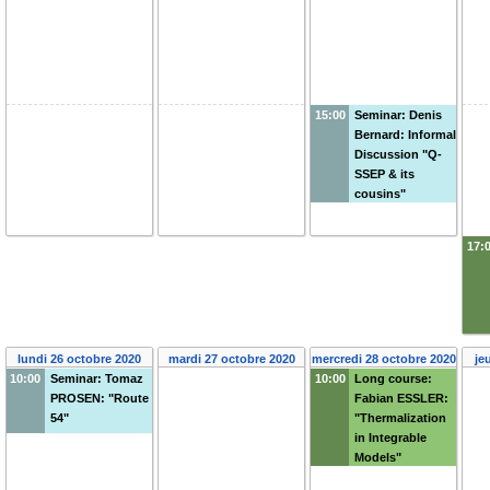
15:00
Seminar: Denis
Bernard: Informal
Discussion "Q-
SSEP & its
cousins"
17:
lundi 26 octobre 2020
mardi 27 octobre 2020
mercredi 28 octobre 2020
je
10:00
Seminar: Tomaz
10:00
Long course:
PROSEN: "Route
Fabian ESSLER:
54"
"Thermalization
in Integrable
Models"