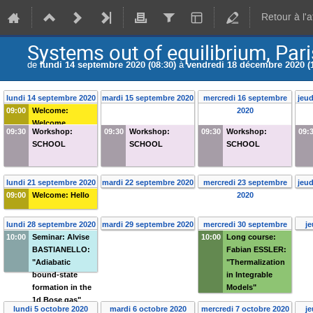
Retour à l'
Systems out of equilibrium, Pari
de
lundi 14 septembre 2020 (08:30)
à
vendredi 18 décembre 2020 (1
lundi 14 septembre 2020
mardi 15 septembre 2020
mercredi 16 septembre
jeu
09:00
Welcome:
2020
Welcome
09:30
Workshop:
09:30
Workshop:
09:30
Workshop:
09:
SCHOOL
SCHOOL
SCHOOL
lundi 21 septembre 2020
mardi 22 septembre 2020
mercredi 23 septembre
jeu
09:00
Welcome: Hello
2020
lundi 28 septembre 2020
mardi 29 septembre 2020
mercredi 30 septembre
je
10:00
Seminar: Alvise
10:00
Long course:
2020
BASTIANELLO:
Fabian ESSLER:
"Adiabatic
"Thermalization
bound-state
in Integrable
formation in the
Models"
1d Bose gas"
lundi 5 octobre 2020
mardi 6 octobre 2020
mercredi 7 octobre 2020
je