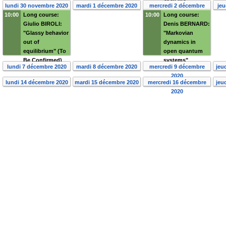
lundi 30 novembre 2020
mardi 1 décembre 2020
mercredi 2 décembre
je
10:00
Long course:
10:00
Long course:
2020
Giulio BIROLI:
Denis BERNARD:
"Glassy behavior
"Markovian
out of
dynamics in
equilibrium" (To
open quantum
Be Confirmed)
systems"
lundi 7 décembre 2020
mardi 8 décembre 2020
mercredi 9 décembre
jeu
2020
lundi 14 décembre 2020
mardi 15 décembre 2020
mercredi 16 décembre
jeu
2020