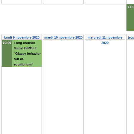
17:
lundi 9 novembre 2020
mardi 10 novembre 2020
mercredi 11 novembre
jeu
10:00
Long course:
2020
Giulio BIROLI:
"Glassy behavior
out of
equilibrium"