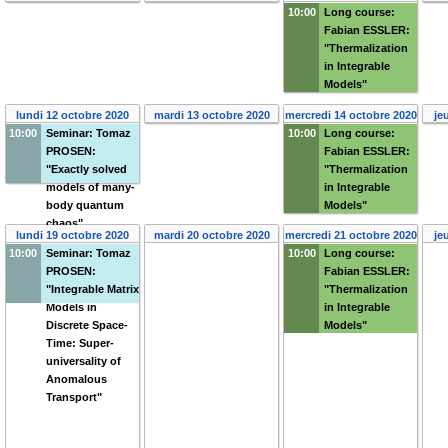
10:00
Long course:
Fabian ESSLER:
"Thermalization
in Integrable
Models"
lundi 12 octobre 2020
mardi 13 octobre 2020
mercredi 14 octobre 2020
je
10:00
Seminar: Tomaz
10:00
Long course:
PROSEN:
Fabian ESSLER:
"Exactly solved
"Thermalization
models of many-
in Integrable
body quantum
Models"
chaos"
lundi 19 octobre 2020
mardi 20 octobre 2020
mercredi 21 octobre 2020
je
10:00
Seminar: Tomaz
10:00
Long course:
PROSEN:
Fabian ESSLER:
"Integrable Matrix
"Thermalization
Models in
in Integrable
Discrete Space-
Models"
Time: Super-
universality of
Anomalous
Transport"