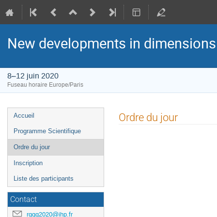
New developments in dimensions 
8–12 juin 2020
Fuseau horaire Europe/Paris
Menu
Ordre du jour
Accueil
de
Programme Scientifique
l'événement
Ordre du jour
Inscription
Liste des participants
Contact
rgqg2020@ihp.fr