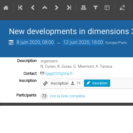
New developments in dimensions 3
8 juin 2020, 08:00
→
12 juin 2020, 18:00
Europe/Paris
organizers :
Description
N. Curien, R. Gurau, G. Miermont, A. Tanasa
Contact
rgqg2020@ihp.fr
Inscription
Inscription
73
Inscription
Participants
73
Voir la liste complète