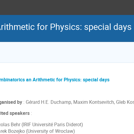
ithmetic for Physics: special days
mbinatorics an Arithmetic for Physics: special days
ganised by
: Gérard H.E. Duchamp, Maxim Kontsevitch, Gleb K
vited speakers
:
colas
Behr
(
IRIF Université Paris Diderot
)
rek
Bozejko
(
University of Wroclaw
)