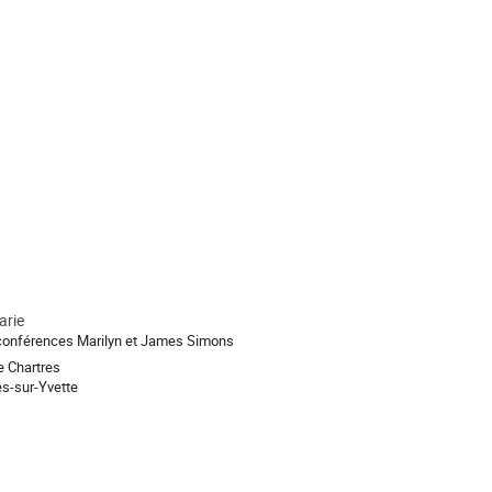
arie
conférences Marilyn et James Simons
e Chartres
s-sur-Yvette