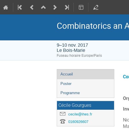
Combinatorics an Ar
9–10 nov. 2017
Le Bois-Marie
Fuseau horaire Europe/Paris
Menu
Accueil
Co
de
Poster
l'événement
Programme
Or
Cécile Gourgues
In
cecile@ihes.fr
Ni
0160926607
Ma