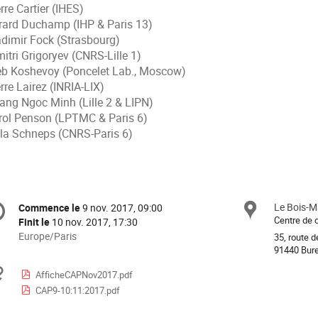
erre
Cartier
(IHES)
rard
Duchamp
(IHP & Paris 13)
adimir Fock (Strasbourg)
mitri
Grigoryev
(CNRS-Lille 1)
eb
Koshevoy
(
Poncelet Lab., Moscow)
rre Lairez (INRIA-LIX)
ang Ngoc
Minh
(Lille 2 & LIPN)
rol
Penson
(LPTMC & Paris 6)
ila Schneps (CNRS-Paris 6)
formation
Le Bois-M
Site
Commence le
9 nov. 2017, 09:00
Date/Heure
e
Centre de 
Finit le
10 nov. 2017, 17:30
Toutes
Europe/Paris
35, route d
les
91440 Bure
nférence
horaires
Documents
AfficheCAPNov2017.pdf
sont
CAP9-10:11:2017.pdf
en
Europe/Paris