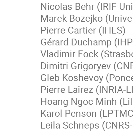
Nicolas
Behr
(
IRIF Uni
Marek
Bozejko
(
Unive
Pierre
Cartier
(IHES)
Gérard
Duchamp
(IHP
Vladimir Fock (Strasb
Dimitri
Grigoryev
(CNR
Gleb
Koshevoy
(
Ponce
Pierre Lairez (INRIA-L
Hoang Ngoc
Minh
(Li
Karol
Penson
(LPTMC 
Leila Schneps (CNRS-