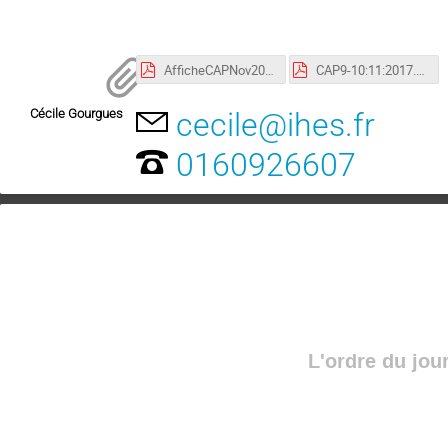
AfficheCAPNov2017.pdf
CAP9-10:11:2017.pdf
Cécile Gourgues
cecile@ihes.fr
0160926607
L'ordre du jou