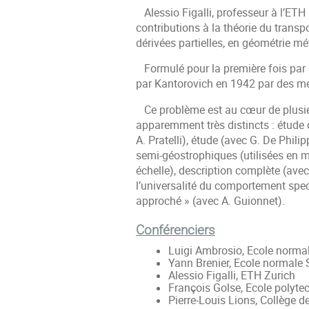
Alessio Figalli, professeur à l’ETH 
contributions à la théorie du trans
dérivées partielles, en géométrie mét
Formulé pour la première fois par 
par Kantorovich en 1942 par des mé
Ce problème est au cœur de plusieur
apparemment très distincts : étude d
A. Pratelli), étude (avec G. De Phil
semi-géostrophiques (utilisées en m
échelle), description complète (avec
l’universalité du comportement spect
approché » (avec A. Guionnet).
Conférenciers
Luigi Ambrosio, Ecole normal
Yann Brenier, Ecole normale 
Alessio Figalli, ETH Zurich
François Golse, Ecole polyte
Pierre-Louis Lions, Collège d