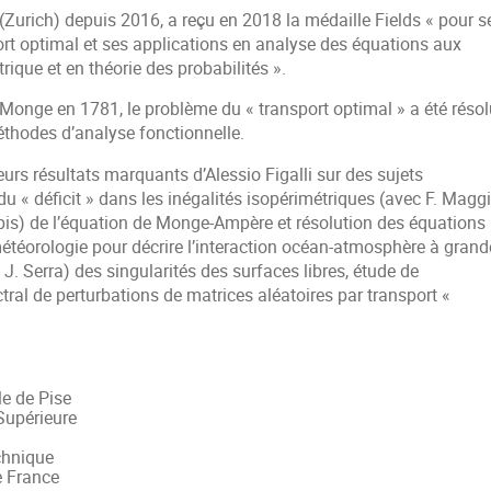
(Zurich) depuis 2016, a reçu en 2018 la médaille Fields « pour s
port optimal et ses applications en analyse des équations aux
rique et en théorie des probabilités ».
Monge en 1781, le problème du « transport optimal » a été résol
thodes d’analyse fonctionnelle.
s résultats marquants d’Alessio Figalli sur des sujets
u « déficit » dans les inégalités isopérimétriques (avec F. Maggi
ippis) de l’équation de Monge-Ampère et résolution des équations
étéorologie pour décrire l’interaction océan-atmosphère à grand
 J. Serra) des singularités des surfaces libres, étude de
ral de perturbations de matrices aléatoires par transport «
e de Pise
Supérieure
chnique
e France