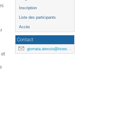
l'événement
es
Inscription
Liste des participants
Accès
u
Contact
giornata.alessio@listes.math.cnrs.fr
 et
e