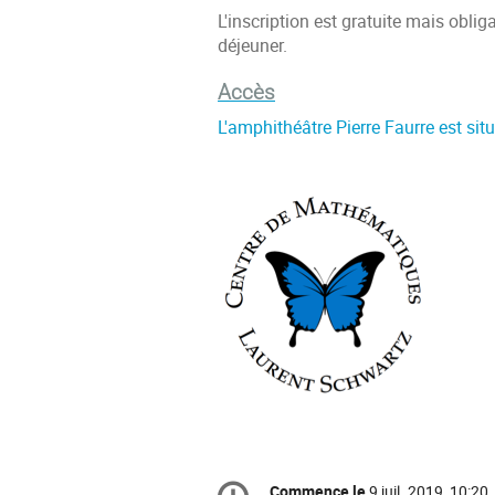
L'inscription est gratuite mais obli
déjeuner.
Accès
L'amphithéâtre Pierre Faurre est situ
Information
Commence le
9 juil. 2019, 10:20