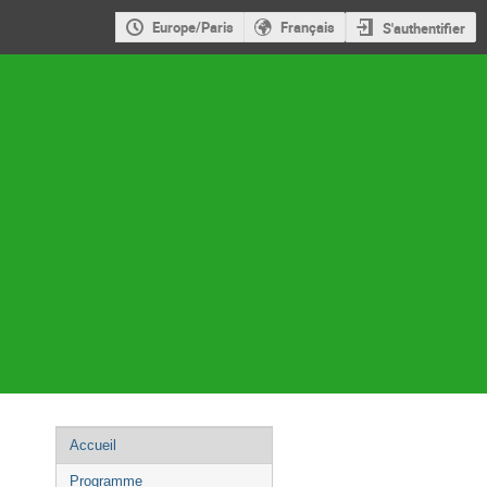
Europe/Paris
Français
S'authentifier
Menu
Accueil
de
Programme