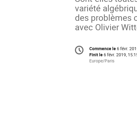
variété algébriqu
des problèmes ou
avec Olivier Wit
Information
Commence le
6 févr. 201
Date/Heure
de
Finit le
6 févr. 2019, 15:1
la
Toutes
Europe/Paris
les
conférence
horaires
sont
en
Europe/Paris