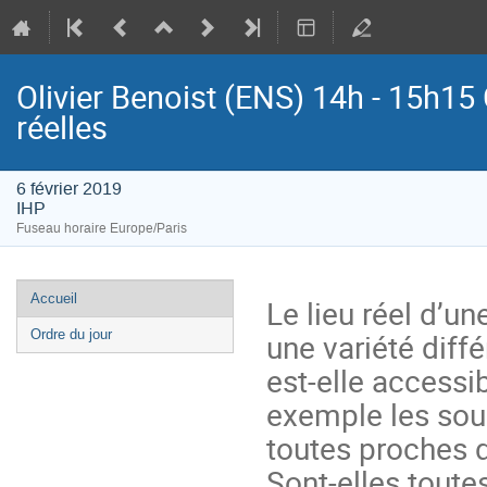
Olivier Benoist (ENS) 14h - 15h15 
réelles
6 février 2019
IHP
Fuseau horaire Europe/Paris
Menu
Accueil
Le lieu réel d’un
de
une variété diff
Ordre du jour
l'événement
est-elle accessi
exemple les sous
toutes proches d
Sont-elles toute