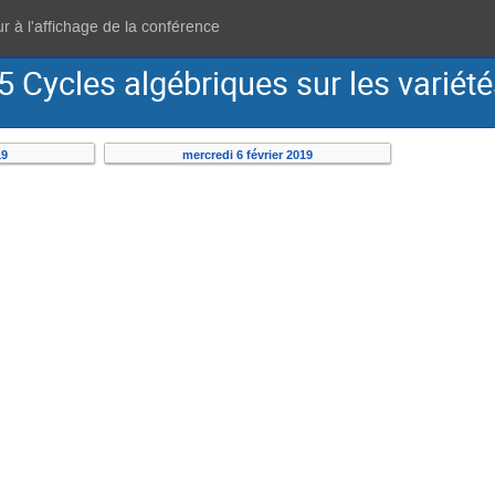
r à l'affichage de la conférence
5 Cycles algébriques sur les variété
19
mercredi 6 février 2019