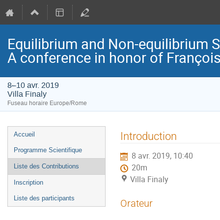
Equilibrium and Non-equilibrium 
A conference in honor of Françoi
8–10 avr. 2019
Villa Finaly
Fuseau horaire Europe/Rome
Menu
Introduction
Accueil
de
Programme Scientifique
8 avr. 2019, 10:40
l'événement
Liste des Contributions
20m
Villa Finaly
Inscription
Liste des participants
Orateur