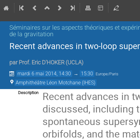
Séminaires sur les aspects théoriques et expér
de la gravitation
Recent advances in two-loop super
par
Prof.
Eric D'HOKER
(
UCLA
)
mardi 6 mai 2014, 14:30
→
15:30
Europe/Paris
Amphithéâtre Léon Motchane (IHES)
Recent advances in two
Description
discussed, including t
spontaneous supersym
orbifolds, and the mat