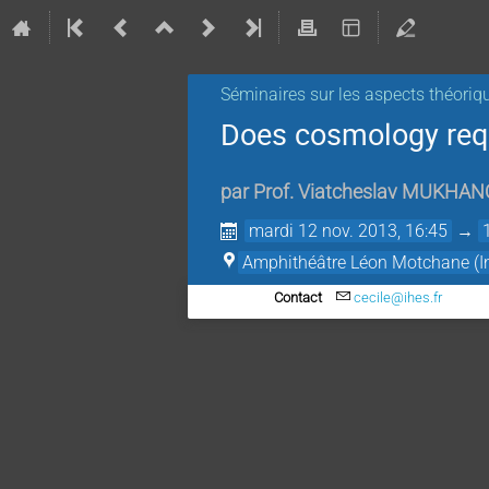
Séminaires sur les aspects théoriq
Does cosmology requ
par
Prof.
Viatcheslav MUKHAN
mardi 12 nov. 2013, 16:45
→
Amphithéâtre Léon Motchane (Ins
Contact
cecile@ihes.fr