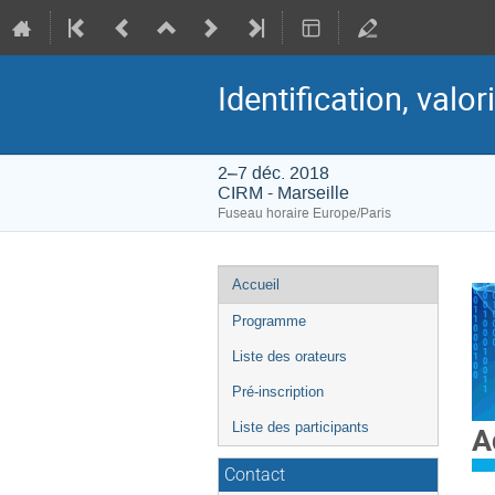
Identification, valo
2–7 déc. 2018
CIRM - Marseille
Fuseau horaire Europe/Paris
Menu
Accueil
de
Programme
l'événement
Liste des orateurs
Pré-inscription
Liste des participants
A
Contact