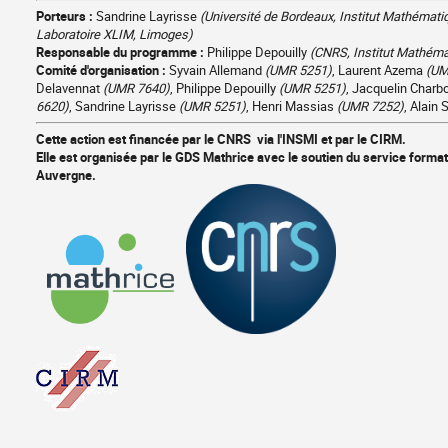
programme
Porteurs :
Sandrine Layrisse
(Université de Bordeaux, Institut Mathémat
pratiques
Laboratoire XLIM, Limoges)
Responsable du programme :
Philippe Depouilly
(CNRS, Institut Mathém
Comité d'organisation :
Syvain Allemand
(UMR 5251)
, Laurent Azema
(UM
Delavennat
(UMR 7640)
, Philippe Depouilly
(UMR 5251)
, Jacquelin Charb
6620)
, Sandrine Layrisse
(UMR 5251)
, Henri Massias
(UMR 7252)
, Alain 
Cette action est financée par le CNRS via l'INSMI et par le CIRM.
Elle est organisée par le GDS Mathrice avec le soutien du service forma
Auvergne.