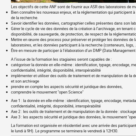
Les objectifs de cette ANF sont de fournir aux ASR des laboratoires de
Bien connaître les nouveaux enjeux, et la réglementation qui participent
de la recherche.
Savoir identifier les données, cartographier celles présentes dans son lab
Gérer le cycle de vie des données de la création à l’archivage, en tenan
disponibilité, de sauvegarde, de protection, de respect de la réglementatio
Mettre en œuvre des process pour préserver et protéger les données de l
laboratoires, et les données participant à la recherche (conteneurs, logs, ..
Être en mesure de participer à l’élaboration d’un DMP (Data Management 
A l’issue de la formation les stagiaires seront capables de :
catégoriser la donnée en elle-même : identification, typage, encodage, m
Objectifs
confidentialité, intégrité, disponibilité, interopérabilité
pédagogiques
implémenter et utiliser des outils de traitement et de manipulation de l
et son archivage
prendre en compte les aspects sécurité et juridique des données,
comprendre le mouvement "open Science"
Axe 1 : la donnée en elle-même : identification, typage, encodage, metada
confidentialité, intégrité, disponibilité, interopérabilité
Les
Axe 2 : les outils de traitement et de manipulation de la donnée : stocka
grands
Axe 3 : les aspects sécurité et juridique des données, le mouvement "op
axes
La formation est organisée en résidentiel avec une arrivée des participa
le lundi à 9H). Le programme se terminera le vendredi à 12H30.
du
Informations