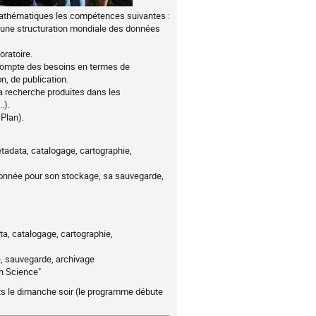
 mathématiques les compétences suivantes :
 à une structuration mondiale des données
oratoire.
t compte des besoins en termes de
n, de publication.
a recherche produites dans les
.).
Plan).
etadata, catalogage, cartographie,
a donnée pour son stockage, sa sauvegarde,
ta, catalogage, cartographie,
ge, sauvegarde, archivage
en Science"
nts le dimanche soir (le programme débute