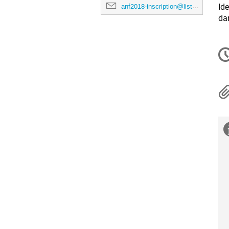
Ide
anf2018-inscription@listes.mathrice.fr
da
In
d
la
co