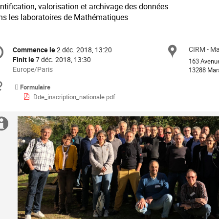
ntification, valorisation et archivage des données
ns les laboratoires de Mathématiques
formation
CIRM - Mar
Site
Commence le
2 déc. 2018, 13:20
Date/Heure
e
Finit le
7 déc. 2018, 13:30
163 Avenu
Toutes
Europe/Paris
13288 Mars
les
nférence
Documents
Formulaire
horaires
Dde_inscription_nationale.pdf
sont
en
Europe/Paris
Information
supplémentaire