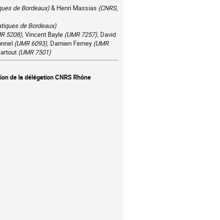
iques de Bordeaux)
& Henri Massias
(CNRS,
atiques de Bordeaux)
R 5208)
, Vincent Bayle
(UMR 7257)
, David
onnel
(UMR 6093)
, Damien Ferney
(UMR
Sartout
(UMR 7501)
tion de la délégation CNRS Rhône