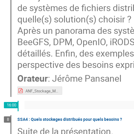
de systèmes de fichiers distri
quelle(s) solution(s) choisir ?
Après un panorama des systèm
BeeGFS, DPM, OpenIO, iRODS, .
détaillés. Enfin, des exempl
perspective des besoins expr
Orateur
:
Jérôme Pansanel
ANF_Stockage_Mathrice_03012018.pdf
16:00
SSA4 : Quels stockages distribués pour quels besoins ?
8
Suite de la présentation.