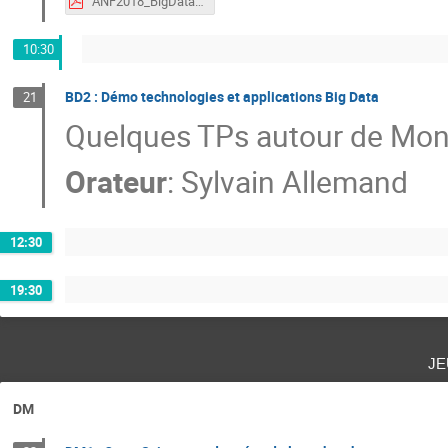
ANF2018_BigData.pdf
10:30
BD2 : Démo technologies et applications Big Data
21
Quelques TPs autour de Mo
Orateur
:
Sylvain Allemand
12:30
19:30
je
DM