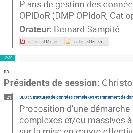
Plans de gestion des donné
OPIDoR (DMP OPIdoR, Cat op
Orateur
:
Bernard Sampité
opidor_anf Mathrice_Marseille.pdf
opidor_anf Mathrice_Marseille.pptx
12:30
BD
Présidents de session
:
Christ
BD3 : Structures de données complexes et traitement de d
24
Proposition d'une démarche 
complexes et/ou massives à d
sur la mise en œuvre effect