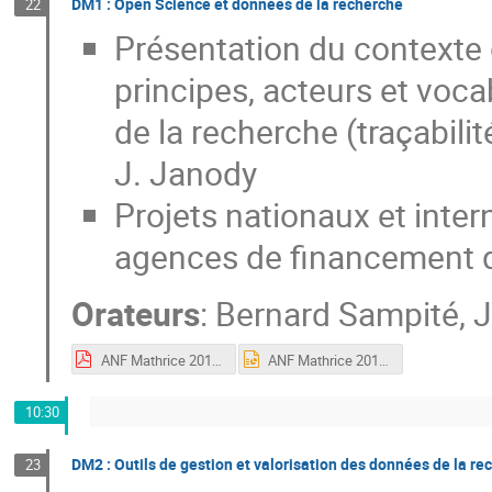
DM1 : Open Science et données de la recherche
22
Présentation du contexte g
principes, acteurs et voca
de la recherche (traçabilité
J. Janody
Projets nationaux et int
agences de financement d
Orateurs
:
Bernard Sampité
,
J
ANF Mathrice 2018 -présentation v4 [Mode de compatibilité].pdf
ANF Mathrice 2018 -présentation v4.ppt
10:30
DM2 : Outils de gestion et valorisation des données de la re
23