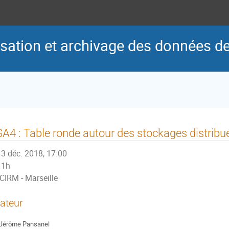
risation et archivage des données d
A4 : Table ronde autour des stockages distribu
3 déc. 2018, 17:00
1h
CIRM - Marseille
ateur
Jérôme Pansanel