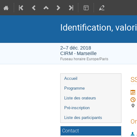
Identification, valo
2–7 déc. 2018
CIRM - Marseille
Fuseau horaire Europe/Paris
Menu
SS
Accueil
de
Programme
l'événement
Liste des orateurs
Pré-inscription
Liste des participants
Or
Contact