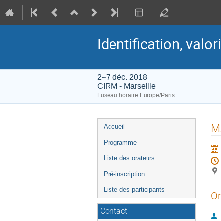
Identification, valo
2–7 déc. 2018
CIRM - Marseille
Fuseau horaire Europe/Paris
Menu
MA
Accueil
de
Programme
l'événement
Liste des orateurs
Pré-inscription
Liste des participants
Or
Contact