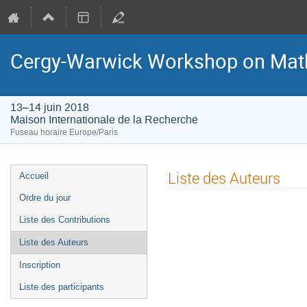
Cergy-Warwick Workshop on Math
13–14 juin 2018
Maison Internationale de la Recherche
Fuseau horaire Europe/Paris
Menu
Liste des Auteurs
Accueil
de
Ordre du jour
l'événement
Liste des Contributions
Liste des Auteurs
Inscription
Liste des participants