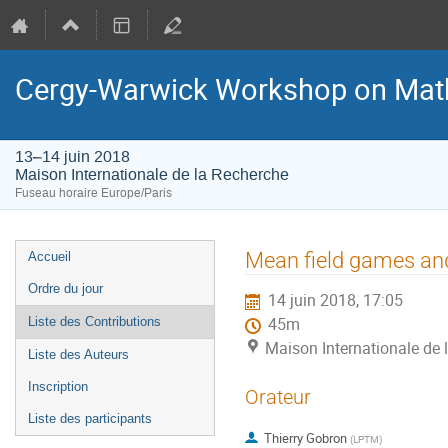
Cergy-Warwick Workshop on Math
13–14 juin 2018
Maison Internationale de la Recherche
Fuseau horaire Europe/Paris
Menu
Mean field games and
Accueil
de
Ordre du jour
14 juin 2018, 17:05
l'événement
Liste des Contributions
45m
Maison Internationale de 
Liste des Auteurs
Inscription
Orateur
Liste des participants
Thierry Gobron
(
LPTM
)