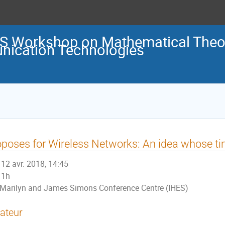
S Workshop on Mathematical Theori
ication Technologies
poses for Wireless Networks: An idea whose t
12 avr. 2018, 14:45
1h
Marilyn and James Simons Conference Centre (IHES)
ateur