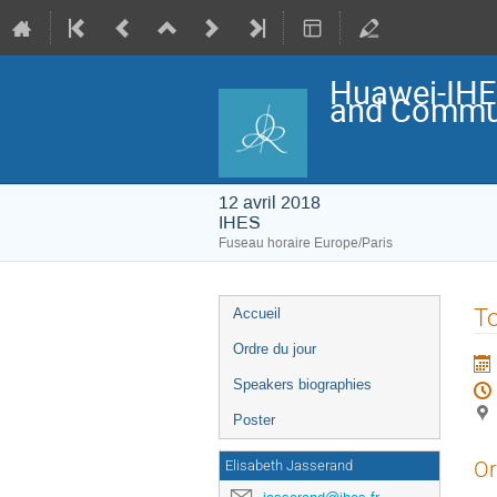
Huawei-IHE
and Commun
12 avril 2018
IHES
Fuseau horaire Europe/Paris
Menu
To
Accueil
de
l'événement
Ordre du jour
Speakers biographies
Poster
Or
Elisabeth Jasserand