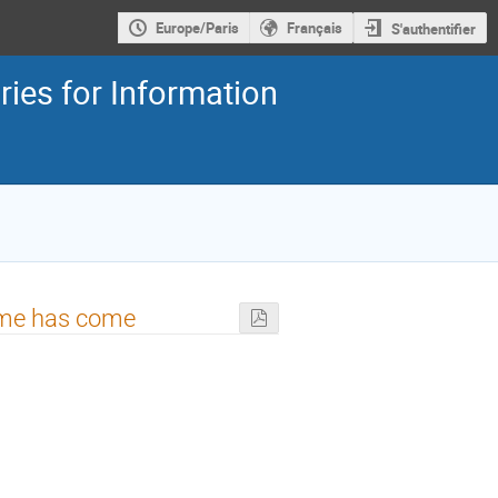
Europe/Paris
Français
S'authentifier
es for Information
ime has come