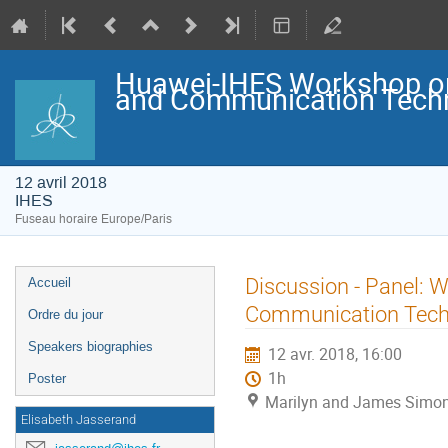
Huawei-IHES Workshop on
and Communication Tech
12 avril 2018
IHES
Fuseau horaire Europe/Paris
Menu
Discussion - Panel: W
Accueil
de
l'événement
Communication Tech
Ordre du jour
Speakers biographies
12 avr. 2018, 16:00
1h
Poster
Marilyn and James Simon
Elisabeth Jasserand