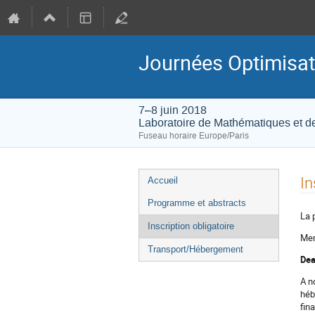
Journées Optimisat
7–8 juin 2018
Laboratoire de Mathématiques et de
Fuseau horaire Europe/Paris
Menu
In
Accueil
de
Programme et abstracts
l'événement
La 
Inscription obligatoire
Mer
Transport/Hébergement
Dea
A n
héb
fin