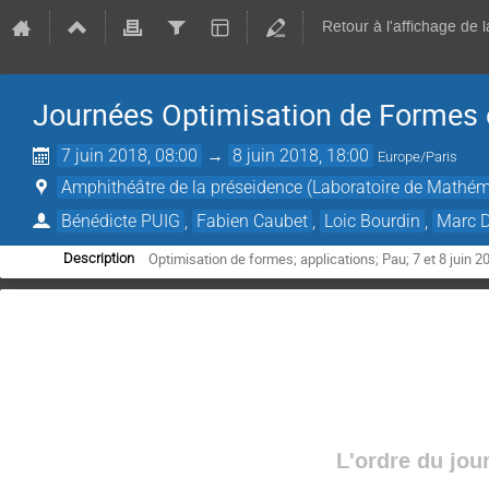
Retour à l'affichage de 
Journées Optimisation de Formes e
7 juin 2018, 08:00
→
8 juin 2018, 18:00
Europe/Paris
Amphithéâtre de la préseidence (Laboratoire de Mathéma
Bénédicte PUIG
,
Fabien Caubet
,
Loic Bourdin
,
Marc 
Optimisation de formes; applications; Pau; 7 et 8 juin 
Description
L'ordre du jou