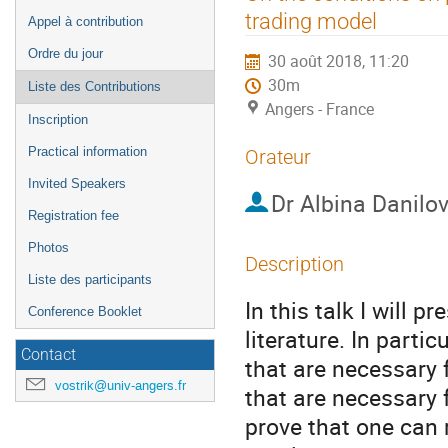
de
trading model
Appel à contribution
l'événement
Ordre du jour
30 août 2018, 11:20
30m
Liste des Contributions
Angers - France
Inscription
Practical information
Orateur
Invited Speakers
Dr
Albina Danilo
Registration fee
Photos
Description
Liste des participants
In this talk I will p
Conference Booklet
literature. In partic
Contact
that are necessary f
vostrik@univ-angers.fr
that are necessary 
prove that one can r