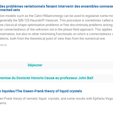
des problèmes variationnels faisant intervenir des ensembles connexe
onnected sets
ition models such as the Cahn-Hilliard energy can be used to regularize some mor
 generally the $(N-1)$-Hausdorff measure. This procedure is sometimes called a
classical shape optimization problems or free discontinuity problems arising in th
he connectedness of the unknown set in the phase-field approach. This applies fo
roximation, but also to other minimizing functionals on which a connectedness c
blems, both from the theoretical point of view than from the numerical one.
France
)
Déjeuner
remise du Doctorat Honoris Causa au professeur John Ball
 liquides/The Oseen-Frank theory of liquid crystals
en-Frank theory of nematic liquid  crystals, and some results with Epifanio Virga
blems.