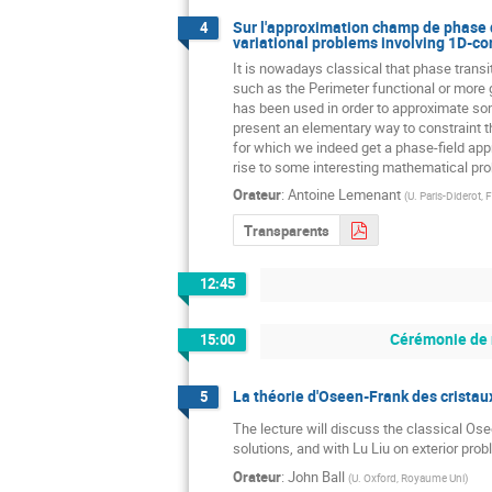
Sur l'approximation champ de phase 
4
variational problems involving 1D-c
It is nowadays classical that phase trans
such as the Perimeter functional or more
has been used in order to approximate some 
present an elementary way to constraint t
for which we indeed get a phase-field app
rise to some interesting mathematical pro
Orateur
:
Antoine Lemenant
(
U. Paris-Diderot, 
Transparents
12:45
Cérémonie de 
15:00
La théorie d'Oseen-Frank des cristaux
5
The lecture will discuss the classical Ose
solutions, and with Lu Liu on exterior pro
Orateur
:
John Ball
(
U. Oxford, Royaume Uni
)