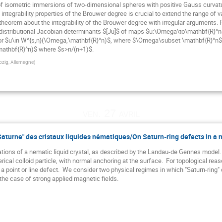
 isometric immersions of two-dimensional spheres with positive Gauss curvature,
ntegrability properties of the Brouwer degree is crucial to extend the range of v
a theorem about the integrability of the Brouwer degree with irregular arguments
for distributional Jacobian determinants $[Ju]$ of maps $u:\Omega\to\mathbf{R}^n
e for $u\in W^{s,n}(\Omega,\mathbf{R}^n)$, where $\Omega\subset \mathbf{R}^n$ 
\mathbf{R}^n)$ where $s>n/(n+1)$.
ipzig, Allemagne
)
ven. 27 avril
aturne" des cristaux liquides nématiques/On Saturn-ring defects in a n
tions of a nematic liquid crystal, as described by the Landau-de Gennes model.
cal colloid particle, with normal anchoring at the surface.  For topological reas
a point or line defect.  We consider two physical regimes in which "Saturn-ring" co
 the case of strong applied magnetic fields.