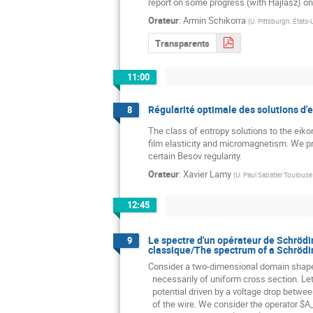
report on some progress (with Hajlasz) on
Orateur
:
Armin Schikorra
(
U. Pittsburgh, États-
Transparents
11:00
Régularité optimale des solutions d'e
8
The class of entropy solutions to the eikon
film elasticity and micromagnetism. We pro
certain Besov regularity.
Orateur
:
Xavier Lamy
(
U. Paul Sabatier Toulouse 
12:45
Le spectre d'un opérateur de Schrödi
9
classique/The spectrum of a Schröding
Consider a two-dimensional domain shaped 
  necessarily of uniform cross section. Let $V$ denote an electric

  potential driven by a voltage drop between the conducting surfaces

  of the wire. We consider the operator $A_h=-h^2\Delta+iV$ in the
