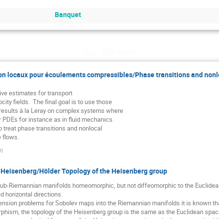
Banquet
jeu. 26 avril
on locaux pour écoulements compressibles/Phase transitions and nonlo
ive estimates for transport

ity fields.  The final goal is to use those

results à la Leray on complex systems where

r PDEs for instance as in fluid mechanics.

o treat phase transitions and nonlocal

 flows.
e
)
e Heisenberg/Hölder Topology of the Heisenberg group
b-Riemannian manifolds homeomorphic, but not diffeomorphic to the Euclidean 
 horizontal directions.

sion problems for Sobolev maps into the Riemannian manifolds it is known that 
hism, the topology of the Heisenberg group is the same as the Euclidean space. 