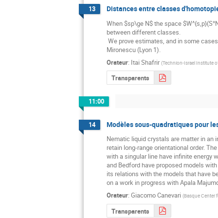
Distances entre classes d'homotop
13
When $sp\ge N$ the space $W^{s,p}(S^N,
between different classes.

 We prove estimates, and in some cases even explicit formulas, for these distances. Most of the work is joint with Haim Brezis (Rutgers and Technion) and Petru 
Mironescu (Lyon 1).
Orateur
:
Itai Shafrir
(
Technion-Israel Institute o
Transparents
11:00
Modèles sous-quadratiques pour les
14
Nematic liquid crystals are matter in an 
retain long-range orientational order. The
with a singular line have infinite energy
and Bedford have proposed models with s
its relations with the models that have b
on a work in progress with Apala Majumdar
Orateur
:
Giacomo Canevari
(
Basque Center f
Transparents