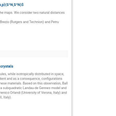
s,p}(S^N,S^N)$
e maps. We consider two natural distances 
crystals
es, while isotropically distributed in space, 
radient and as a consequence, configurations 
hese materials. Based on this observation, Ball 
of a subquadratic Landau-de Gennes model and 
nico Orlandi (University of Verona, Italy) and 
, Italy).