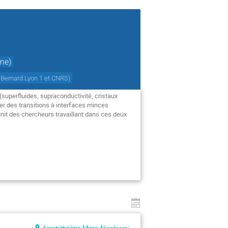
ine)
 Bernard Lyon 1 et CNRS
)
superfluides, supraconductivité, cristaux 
 des transitions à interfaces minces 
éunit des chercheurs travaillant dans ces deux 
Amphithéâtre Miron Nicolescu