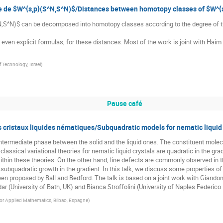
ie de $W^{s,p}(S^N,S^N)$/Distances between homotopy classes of $W^{
S^N)$ can be decomposed into homotopy classes according to the degree of th
f Technology, Israël
)
Pause café
 cristaux liquides nématiques/Subquadratic models for nematic liquid 
intermediate phase between the solid and the liquid ones. The constituent molecul
 classical variational theories for nematic liquid crystals are quadratic in the g
 within these theories. On the other hand, line defects are commonly observed in t
ubquadratic growth in the gradient. In this talk, we discuss some properties 
een proposed by Ball and Bedford. The talk is based on a joint work with Giandome
 (University of Bath, UK) and Bianca Stroffolini (University of Naples Federico II
or Applied Mathematics, Bilbao, Espagne
)