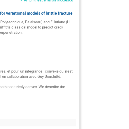
r variational models of brittle fracture
 Polytechnique, Palaiseau) and F. Iurlano (U. 
iffith's classical model to predict crack 
erpenetration.
s, et pour  un intégrande   convexe qui n'est 
il en collaboration avec Guy Bouchitté. 

oth nor strictly convex. We describe the 