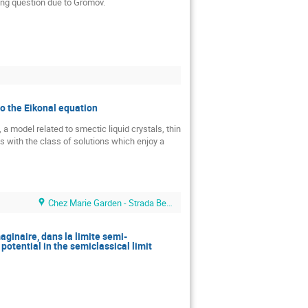
ing question due to Gromov.
to the Eikonal equation
a model related to smectic liquid crystals, thin 
 with the class of solutions which enjoy a 
Chez Marie Garden - Strada Berthelot 44
ginaire, dans la limite semi-
otential in the semiclassical limit