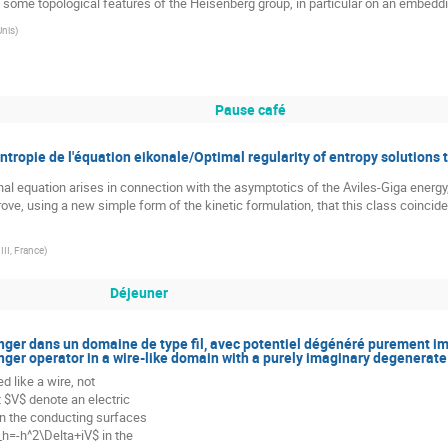
 some topological features of the Heisenberg group, in particular on an embedd
Unis
)
Pause café
ntropie de l'équation eikonale/Optimal regularity of entropy solutions 
al equation arises in connection with the asymptotics of the Aviles-Giga energy, 
ve, using a new simple form of the kinetic formulation, that this class coincides
III, France
)
Déjeuner
nger dans un domaine de type fil, avec potentiel dégénéré purement ima
er operator in a wire-like domain with a purely imaginary degenerate p
like a wire, not
