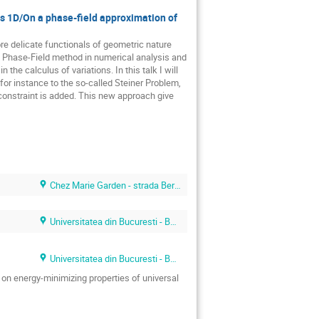
s 1D/On a phase-field approximation of
e delicate functionals of geometric nature 
 Phase-Field method in numerical analysis and 
e calculus of variations. In this talk I will 
r instance to the so-called Steiner Problem, 
onstraint is added. This new approach give 
Chez Marie Garden - strada Berthelot 44
Universitatea din Bucuresti - Bulevardul Mihail Kogalniceanu 36–46- Sala Constantin Stoicescu
Universitatea din Bucuresti - Bulevardul Mihail Kogalniceanu 36–46- Sala Constantin Stoicescu
 on energy-minimizing properties of universal 