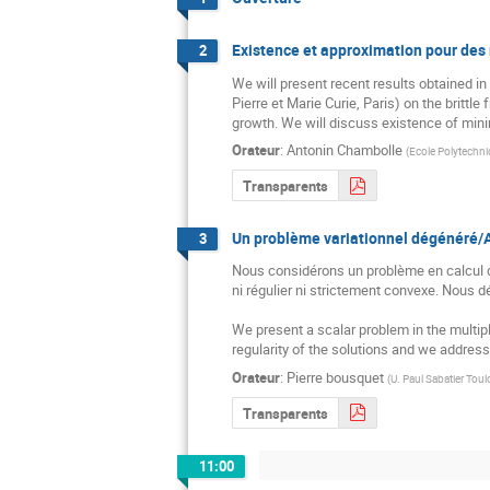
Existence et approximation pour des m
2
We will present recent results obtained in 
Pierre et Marie Curie, Paris) on the brittle
growth. We will discuss existence of minim
Orateur
:
Antonin Chambolle
(
Ecole Polytechni
Transparents
Un problème variationnel dégénéré/A
3
Nous considérons un problème en calcul des
ni régulier ni strictement convexe. Nous déc
We present a scalar problem in the multipl
regularity of the solutions and we address
Orateur
:
Pierre bousquet
(
U. Paul Sabatier Toul
Transparents
11:00