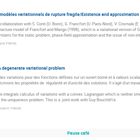
odèles variationnels de rupture fragile/Existence and approximation fo
collaboration with S. Conti (U. Bonn), G. Francfort (U. Paris-Nord), V. Crismale (E.
 fracture model of Francfort and Marigo (1998), which is a variational version of Gr
izers for the static problem, phase-field approximation and the issue of non-int
que, France
)
 degenerate variational problem
 variations pour des fonctions définies sur un ouvert borné et à valeurs scalaire
rivons les propriétés de  régularité et d'unicité des solutions. Il s'agit d'un trava
e integrals calculus of variations with a convex  Lagrangian which is neither smo
 the uniqueness problem. This is a  joint work with Guy Bouchitt\'e.
ouse III, France
)
Pause café