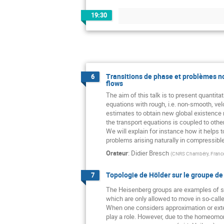
19:30
Transitions de phase et problèmes n
6
flows
The aim of this talk is to present quantitat
equations with rough, i.e. non-smooth, veloc
estimates to obtain new global existence 
the transport equations is coupled to othe
We will explain for instance how it helps t
problems arising naturally in compressible
Orateur
:
Didier Bresch
(
CNRS Chambéry, Franc
Topologie de Hölder sur le groupe d
7
The Heisenberg groups are examples of su
which are only allowed to move in so-called
When one considers approximation or exten
play a role. However, due to the homeomorp