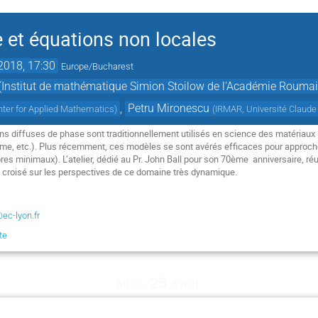
 et équations non locales
 2018, 17:30
Europe/Bucharest
(Institut de mathématique Simion Stoilow de l'Académie Rouma
,
Petru Mironescu
ter for Applied Mathematics
)
(
IRMAR, Université Claude
ns diffuses de phase sont traditionnellement utilisés en science des matériaux (
me, etc.). Plus récemment, ces modèles se sont avérés efficaces pour approcher
arbres minimaux). L’atelier, dédié au Pr. John Ball pour son 70ème  anniversaire, r
d croisé sur les perspectives de ce domaine très dynamique.
ec-lyon.fr
te
mer. 25 avril