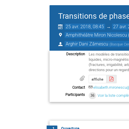
Transitions de phase
25 avr. 2018, 08:45
→
27 avr.
Amphithéâtre Miron Nicolescu 
Arghir Dani Zărnescu
(
Basque Cen
Les modèles de transitio
Description
liquides, micro-magnétis
(fractures, irrigabilité, 
directions pour un regar
affiche
Contact
elisabeth.mironescu@
Participants
36
Voir la liste complè
Ouverture
1