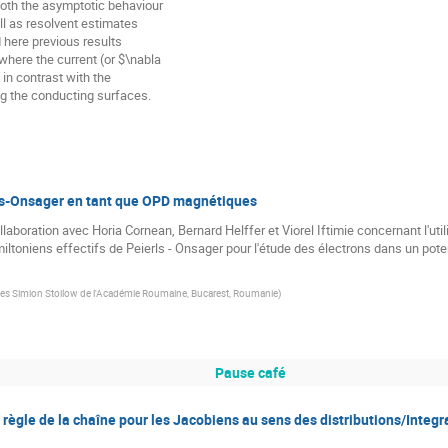
ng the conducting surfaces.
rls-Onsager en tant que OPD magnétiques
aboration avec Horia Cornean, Bernard Helffer et Viorel Iftimie concernant l'utili
ltoniens effectifs de Peierls - Onsager pour l'étude des électrons dans un pote
ues Simion Stoilow de l'Académie Roumaine, Bucarest, Roumanie
)
Pause café
 règle de la chaîne pour les Jacobiens au sens des distributions/Integr