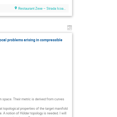
Restaurant Zexe – Strada Icoanei 80
cal problems arising in compressible
space. Their metric is derived from curves 
topological properties of the target manifold 
A notion of Hölder topology is needed. I will 