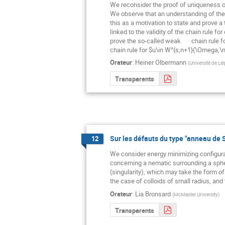
We reconsider the proof of uniqueness of
We observe that an understanding of the i
this as a motivation to state and prove 
linked to the validity of the chain rule 
prove the so-called weak       chain rul
chain rule for $u\in W^{s,n+1}(\Omega,
Orateur
:
Heiner Olbermann
(
Université de Le
Transparents
Sur les défauts du type "anneau de S
12
We consider energy minimizing configura
concerning a nematic surrounding a spheri
(singularity), which may take the form of 
the case of colloids of small radius, and
Orateur
:
Lia Bronsard
(
McMaster University
)
Transparents