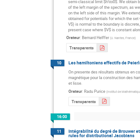
  semi-classical limit $h\to0$. We obtain both the asymptotic behaviour

  of the left margin of the spectrum, as well as resolvent estimates

  on the left side of this margin. We extend here previous results

  obtained for potentials for which the set where the current (or $\nabla

  V$) is normal to the boundary is discrete, in contrast with the

  present case where $V$ is constant alo
Orateur
:
Bernard Helffer
(
U. Nantes, France
)
Transparents
Les hamiltoniens effectifs de Peie
10
On presente des résultats obtenus en coll
magnétique pour la construction des hami
et lisse.
Orateur
:
Radu Purice
(
Institut de Mathématiq
Transparents
16:00
Intégrabilité du degré de Brouwer et
11
rules for distributional Jacobians