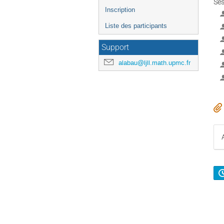
Ses
Inscription
Liste des participants
Support
alabau@ljll.math.upmc.fr