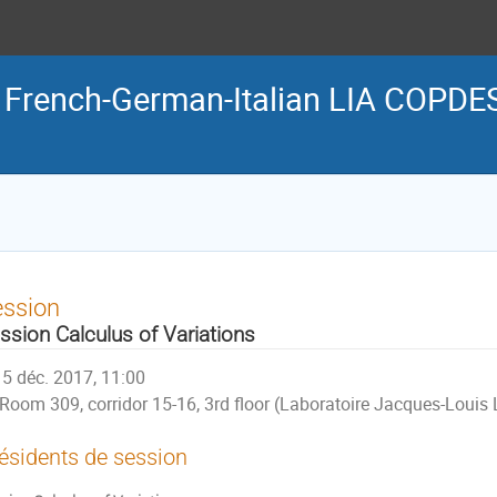
he French-German-Italian LIA COPDE
ession
ssion Calculus of Variations
5 déc. 2017, 11:00
Room 309, corridor 15-16, 3rd floor (Laboratoire Jacques-Louis 
ésidents de session