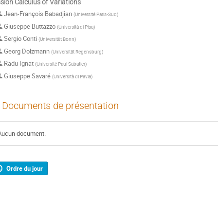
sion Calculus of Variations
Jean-François Babadjian
(
Université Paris-Sud
)
Giuseppe Buttazzo
(
Università di Pisa
)
Sergio Conti
(
Universität Bonn
)
Georg Dolzmann
(
Universität Regensburg
)
Radu Ignat
(
Université Paul Sabatier
)
Giuseppe Savaré
(
Università di Pavia
)
Documents de présentation
Aucun document.
Ordre du jour