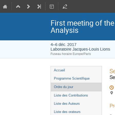
First meeting of t
Analysis
4–6 déc. 2017
Laboratoire Jacques-Louis Lions
Fuseau horaire Europe/Paris
Menu
S
Accueil
de
Se
Programme Scientifique
l'événement
Ordre du jour
Liste des Contributions
Liste des Auteurs
Pr
Liste des orateurs