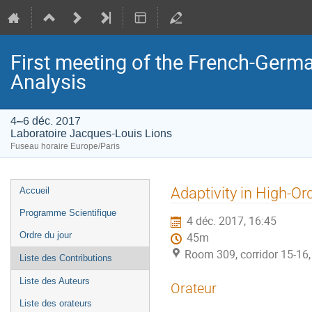
First meeting of the French-Germ
Analysis
4–6 déc. 2017
Laboratoire Jacques-Louis Lions
Fuseau horaire Europe/Paris
Menu
Adaptivity in High-O
Accueil
de
Programme Scientifique
4 déc. 2017, 16:45
l'événement
Ordre du jour
45m
Room 309, corridor 15-16,
Liste des Contributions
Liste des Auteurs
Orateur
Liste des orateurs