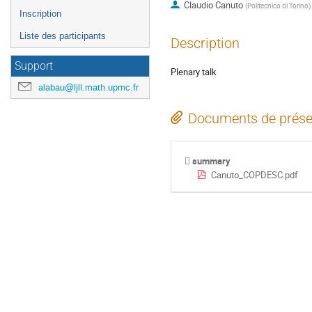
Claudio Canuto
(
Politecnico di Torino
)
Inscription
Liste des participants
Description
Support
Plenary talk
alabau@ljll.math.upmc.fr
Documents de prése
summary
Canuto_COPDESC.pdf