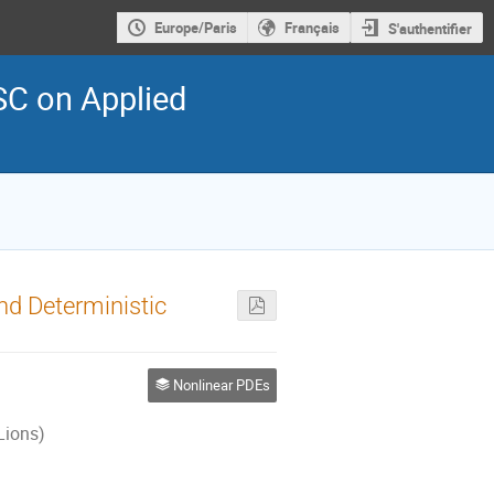
Europe/Paris
Français
S'authentifier
SC on Applied
nd Deterministic
Nonlinear PDEs
Lions)