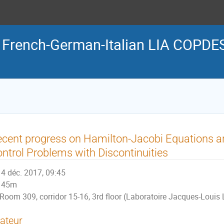
he French-German-Italian LIA COPDE
cent progress on Hamilton-Jacobi Equations a
ntrol Problems with Discontinuities
4 déc. 2017, 09:45
45m
Room 309, corridor 15-16, 3rd floor (Laboratoire Jacques-Louis 
ateur