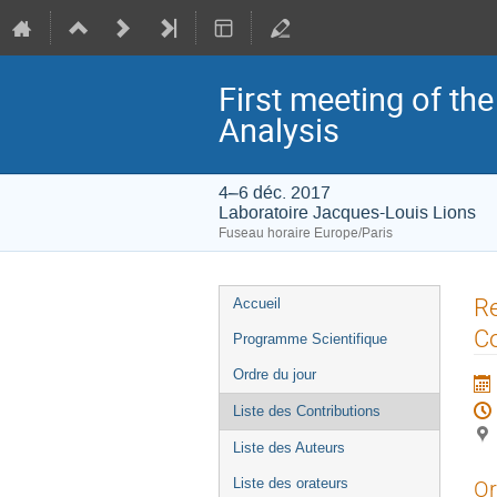
First meeting of t
Analysis
4–6 déc. 2017
Laboratoire Jacques-Louis Lions
Fuseau horaire Europe/Paris
Menu
Re
Accueil
de
Co
Programme Scientifique
l'événement
Ordre du jour
Liste des Contributions
Liste des Auteurs
Liste des orateurs
Or