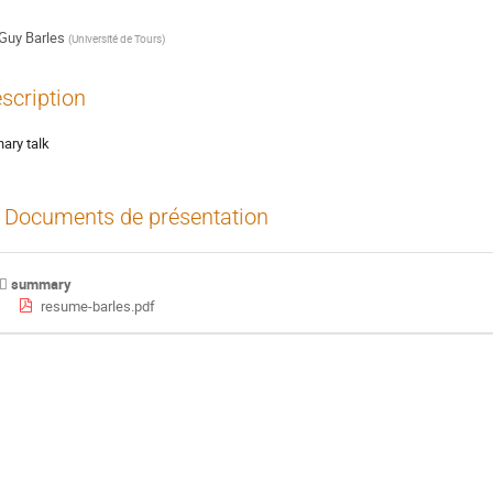
Guy Barles
(
Université de Tours
)
scription
nary talk
Documents de présentation
summary
resume-barles.pdf