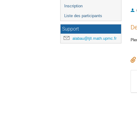
Inscription
Liste des participants
De
Support
alabau@ljll.math.upmc.fr
Ple