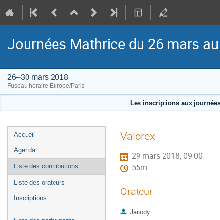
Journées Mathrice du 26 mars au
26–30 mars 2018
Fuseau horaire Europe/Paris
Les inscriptions aux journée
Menu
Valorex
Accueil
de
Agenda
29 mars 2018, 09:00
l'événement
Liste des contributions
55m
Liste des orateurs
Orateur
Inscriptions
Janody