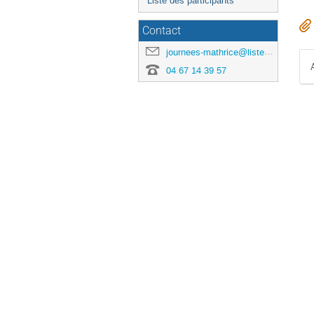
Liste des participants
Contact
journees-mathrice@listes.mathrice.fr
04 67 14 39 57