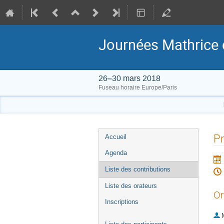
Journées Mathrice 
26–30 mars 2018
Fuseau horaire Europe/Paris
Menu
Pr
Accueil
de
Agenda
l'événement
Liste des contributions
Liste des orateurs
Or
Inscriptions