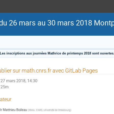
du 26 mars au 30 mars 2018 Montpe
Les inscriptions aux journées Mathrice de printemps 2018 sont ouvertes
blier sur math.cnrs.fr avec GitLab Pages
27 mars 2018, 14:30
25m
ateur
Dr
Matthieu Boileau
(
IRMA, CNRS, Université de Strasbourg
)