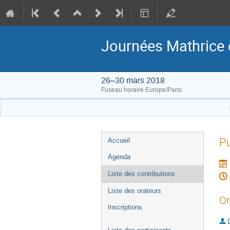
Journées Mathrice 
26–30 mars 2018
Fuseau horaire Europe/Paris
Menu
Pu
Accueil
de
Agenda
l'événement
Liste des contributions
Liste des orateurs
Or
Inscriptions