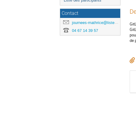
Liste des participants
De
Contact
journees-mathrice@listes.mathrice.fr
Git
Git
04 67 14 39 57
pou
de 