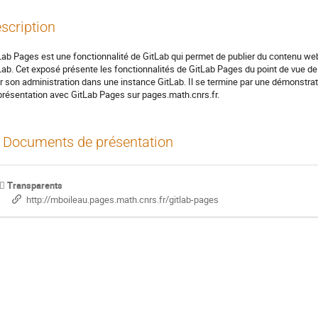
scription
Lab Pages est une fonctionnalité de GitLab qui permet de publier du contenu web
Lab. Cet exposé présente les fonctionnalités de GitLab Pages du point de vue de l
r son administration dans une instance GitLab. Il se termine par une démonstrati
présentation avec GitLab Pages sur pages.math.cnrs.fr.
Documents de présentation
Transparents
http://mboileau.pages.math.cnrs.fr/gitlab-pages