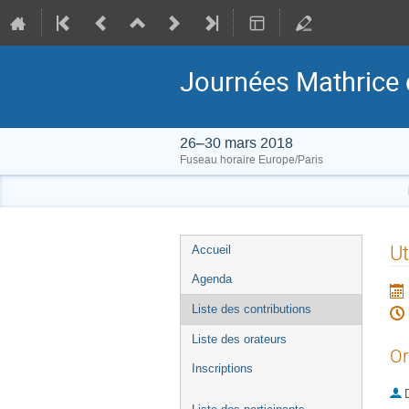
Journées Mathrice 
26–30 mars 2018
Fuseau horaire Europe/Paris
Menu
Ut
Accueil
de
Agenda
l'événement
Liste des contributions
Liste des orateurs
Or
Inscriptions