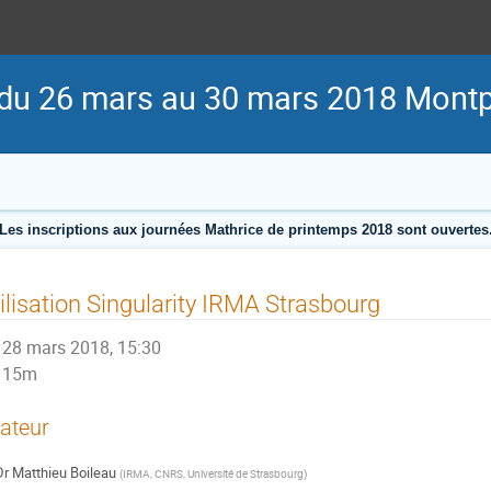
du 26 mars au 30 mars 2018 Montpe
Les inscriptions aux journées Mathrice de printemps 2018 sont ouvertes
ilisation Singularity IRMA Strasbourg
28 mars 2018, 15:30
15m
ateur
Dr
Matthieu Boileau
(
IRMA, CNRS, Université de Strasbourg
)