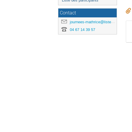
Liste des participants
Contact
journees-mathrice@listes.mathrice.fr
04 67 14 39 57