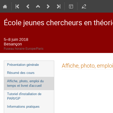
École jeunes chercheurs en théor
5–8 juin 2018
Besançon
Fuseau horaire Europe/Paris
Menu
Affiche, photo, emploi
Présentation générale
de
Résumé des cours
l'événement
Affiche, photo, emploi du
temps et livret d'accueil
Tutoriel d'installation de
PARI/GP
Informations pratiques