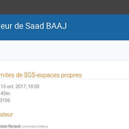
neur de Saad BAAJ
mites de $G$-espaces propres
13 oct. 2017, 18:00
45m
3106
ateur
Jean Renault
(
Université d'Orléans
)