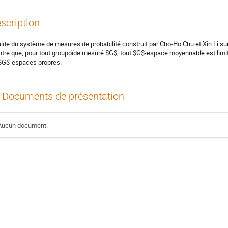
scription
'aide du système de mesures de probabilité construit par Cho-Ho Chu et Xin Li s
tre que, pour tout groupoïde mesuré $G$, tout $G$-espace moyennable est limite
$G$-espaces propres.
Documents de présentation
Aucun document.