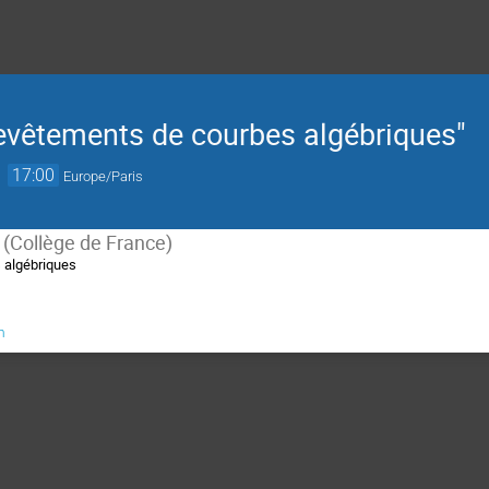
Revêtements de courbes algébriques"
→
17:00
Europe/Paris
 (Collège de France)
 algébriques
m