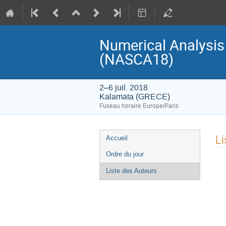
Numerical Analysis 
(NASCA18)
2–6 juil. 2018
Kalamata (GRECE)
Fuseau horaire Europe/Paris
Menu
Li
Accueil
de
Ordre du jour
l'événement
Liste des Auteurs