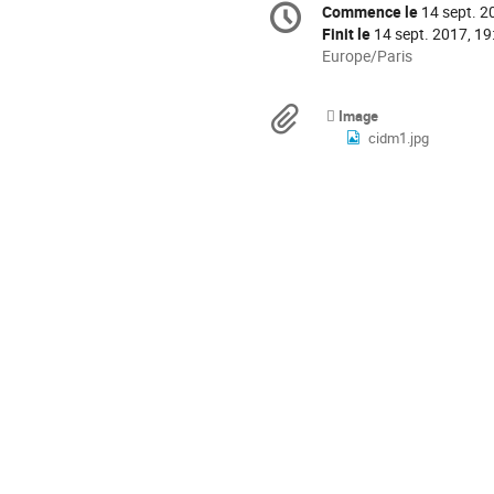
Information
Commence le
14 sept. 2
Date/Heure
de
Finit le
14 sept. 2017, 19
la
Toutes
Europe/Paris
les
conférence
horaires
Documents
Image
sont
cidm1.jpg
en
Europe/Paris