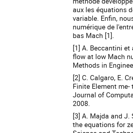
méthode développée 
aux les équations d
variable. Enfin, nou
numérique de l'entr
bas Mach [1].
[1] A. Beccantini et
flow at low Mach nu
Methods in Engineer
[2] C. Calgaro, E. 
Finite Element me- 
Journal of Computat
2008.
[3] A. Majda and J.
the equations for 
Science and Technol