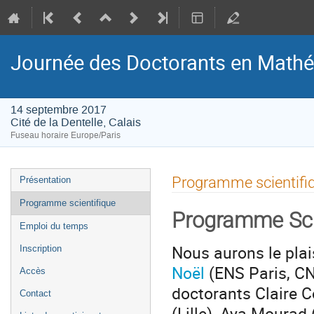
Journée des Doctorants en Math
14 septembre 2017
Cité de la Dentelle, Calais
Fuseau horaire Europe/Paris
Menu
Programme scientifi
Présentation
de
Programme scientifique
l'événement
Programme Sci
Emploi du temps
Nous aurons le plais
Inscription
Noël
(ENS Paris, C
Accès
doctorants Claire Co
Contact
(Lille), Aya Mourad 