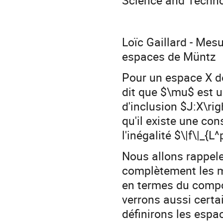
Loïc Gaillard - Mes
espaces de Müntz
Pour un espace X de
dit que $\mu$ est u
d'inclusion $J:X\ri
qu'il existe une con
l'inégalité $\|f\|_{L
Nous allons rappele
complètement les 
en termes du compo
verrons aussi certa
définirons les esp