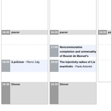
16:00
pause
16:00
pause
16:00
p
17:00
Noncommutative
completion and universality
of Boutet de Monvel's
algebra
-
Karsten Bohlen
18:00
à préciser
-
Pierre Julg
18:00
The injectivity radius of Lie
manifolds
-
Paolo Antonini
19:30
Dinner
19:30
Dinner