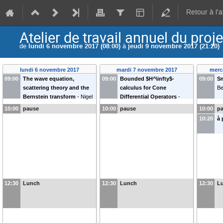
Retour à l'
Atelier de travail annuel du pr
de
lundi 6 novembre 2017 (08:00)
à
jeudi 9 novembre 2017 (21:20)
lundi 6 novembre 2017
mardi 7 novembre 2017
merc
09:00
The wave equation,
09:00
Bounded $H^\infty$-
09:00
S
scattering theory and the
calculus for Cone
Be
Bernstein transform
-
Nigel
Differential Operators
-
Higson
Elmar Schrohe
10:00
pause
10:00
pause
10:00
p
10:20
à 
12:30
Lunch
12:30
Lunch
12:30
L