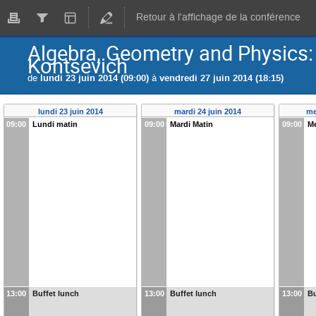
Retour à l'affichage de la conférence
Algebra, Geometry and Physics:
Kontsevich
de
lundi 23 juin 2014 (09:00)
à
vendredi 27 juin 2014 (18:15)
lundi 23 juin 2014
mardi 24 juin 2014
me
09:00
Lundi matin
09:00
Mardi Matin
09:00
Me
13:00
Buffet lunch
13:00
Buffet lunch
13:00
Bu