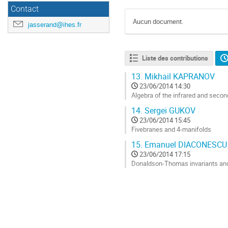
Contact
Aucun document.
jasserand@ihes.fr
Liste des contributions
13.
Mikhail KAPRANOV
23/06/2014 14:30
Algebra of the infrared and secon
Aller
14.
Sergei GUKOV
à
23/06/2014 15:45
la
Fivebranes and 4-manifolds
page
Aller
de
15.
Emanuel DIACONESCU
à
la
23/06/2014 17:15
la
contribution
Donaldson-Thomas invariants and 
page
Aller
de
à
la
la
contribution
page
de
la
contribution