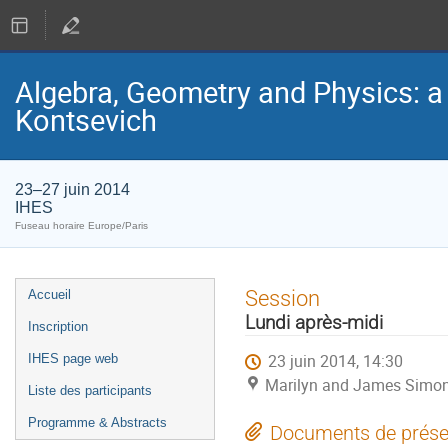
Algebra, Geometry and Physics: a
Kontsevich
23–27 juin 2014
IHES
Fuseau horaire Europe/Paris
Menu
Session
Accueil
de
Lundi après-midi
Inscription
l'événement
23 juin 2014, 14:30
IHES page web
Marilyn and James Simon
Liste des participants
Programme & Abstracts
Documents de prése