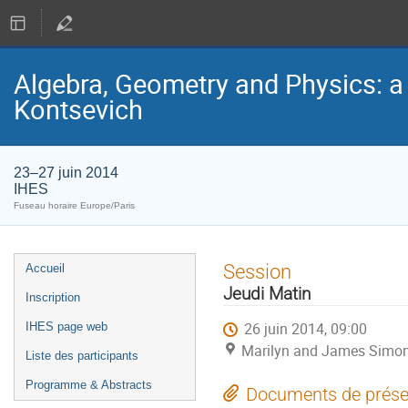
Algebra, Geometry and Physics: a
Kontsevich
23–27 juin 2014
IHES
Fuseau horaire Europe/Paris
Menu
Session
Accueil
de
Jeudi Matin
Inscription
l'événement
26 juin 2014, 09:00
IHES page web
Marilyn and James Simon
Liste des participants
Programme & Abstracts
Documents de prése