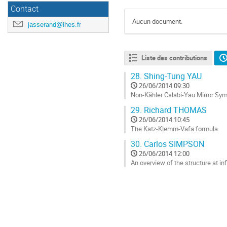
Contact
Aucun document.
jasserand@ihes.fr
Liste des contributions
28.
Shing-Tung YAU
26/06/2014 09:30
Non-Kähler Calabi-Yau Mirror Sy
Aller
29.
Richard THOMAS
à
26/06/2014 10:45
la
The Katz-Klemm-Vafa formula
page
Aller
de
30.
Carlos SIMPSON
à
la
26/06/2014 12:00
la
contribution
An overview of the structure at in
page
Aller
de
à
la
la
contribution
page
de
la
contribution