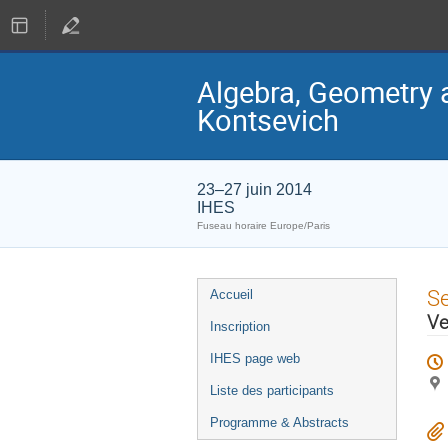
Algebra, Geometry 
Kontsevich
23–27 juin 2014
IHES
Fuseau horaire Europe/Paris
Menu
S
Accueil
de
Ve
Inscription
l'événement
IHES page web
Liste des participants
Programme & Abstracts