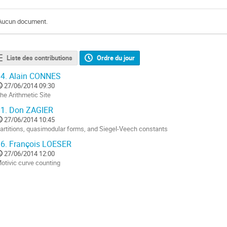
Aucun document.
Liste des contributions
Ordre du jour
4.
Alain CONNES
27/06/2014 09:30
he Arithmetic Site
ller
1.
Don ZAGIER
27/06/2014 10:45
a
artitions, quasimodular forms, and Siegel-Veech constants
age
ller
e
6.
François LOESER
a
27/06/2014 12:00
a
ontribution
otivic curve counting
age
ller
e
a
a
ontribution
age
e
a
ontribution