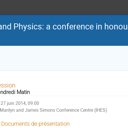
and Physics: a conference in hono
ession
ndredi Matin
27 juin 2014, 09:00
Marilyn and James Simons Conference Centre (IHES)
Documents de présentation