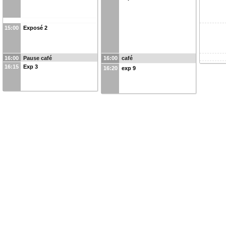
15:00
Exposé 2
16:00
Pause café
16:00
café
16:15
Exp 3
16:20
exp 9