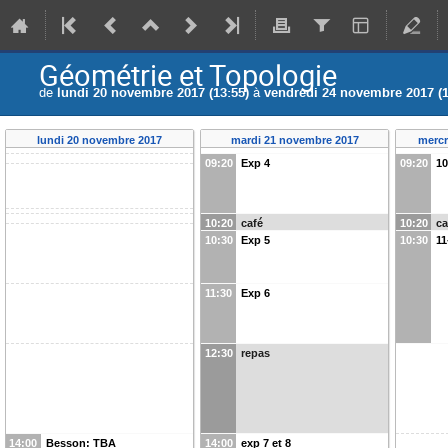
Géométrie et Topologie
de
lundi 20 novembre 2017 (13:55)
à
vendredi 24 novembre 2017 (1
lundi 20 novembre 2017
mardi 21 novembre 2017
mercr
09:20
Exp 4
09:20
1
10:20
café
10:20
ca
10:30
Exp 5
10:30
11
11:30
Exp 6
12:30
repas
14:00
Besson: TBA
14:00
exp 7 et 8