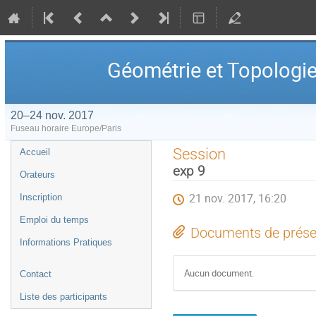
Géométrie et Topologi
20–24 nov. 2017
Fuseau horaire Europe/Paris
Menu
Session
Accueil
de
exp 9
Orateurs
l'événement
21 nov. 2017, 16:20
Inscription
Emploi du temps
Documents de prése
Informations Pratiques
Aucun document.
Contact
Liste des participants