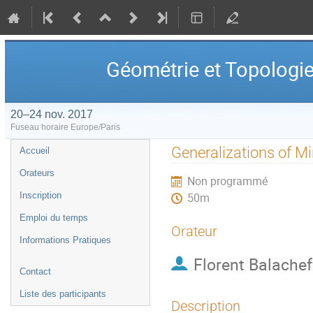
Géométrie et Topologi
20–24 nov. 2017
Fuseau horaire Europe/Paris
Menu
Generalizations of M
Accueil
de
Orateurs
Non programmé
l'événement
Inscription
50m
Emploi du temps
Orateur
Informations Pratiques
Florent Balachef
Contact
Liste des participants
Description