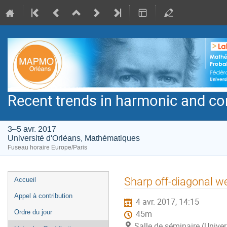
Recent trends in harmonic and co
3–5 avr. 2017
Université d'Orléans, Mathématiques
Fuseau horaire Europe/Paris
Menu
Sharp off-diagonal w
Accueil
de
Appel à contribution
4 avr. 2017, 14:15
l'événement
Ordre du jour
45m
Salle de séminaire (Unive