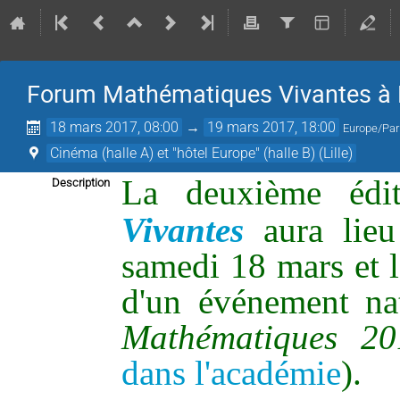
Forum Mathématiques Vivantes à L
18 mars 2017, 08:00
→
19 mars 2017, 18:00
Europe/Par
Cinéma (halle A) et "hôtel Europe" (halle B) (Lille)
La deuxième éd
Description
Vivantes
aura lie
samedi 18 mars et l
d'un événement nat
Mathématiques 2
dans l'académie
).