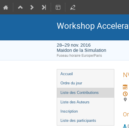
Workshop Accelera
28–29 nov. 2016
Maidon de la Simulation
Fuseau horaire Europe/Paris
Menu
NV
Accueil
de
Ordre du jour
l'événement
Liste des Contributions
Liste des Auteurs
Inscription
Or
Liste des participants