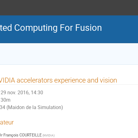
ted Computing For Fusion
IDIA accelerators experience and vision
29 nov. 2016, 14:30
30m
34 (Maidon de la Simulation)
ateur
Dr
François COURTEILLE
(
NVIDIA
)