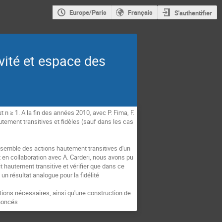
Europe/Paris
Français
S'authentifier
vité et espace des
t n ≥ 1. A la fin des années 2010, avec P. Fima, F.
ement transitives et fidèles (sauf dans les cas
nsemble des actions hautement transitives d'un
 en collaboration avec A. Carderi, nous avons pu
t hautement transitive et vérifier que dans ce
n résultat analogue pour la fidélité
tions nécessaires, ainsi qu'une construction de
énoncés