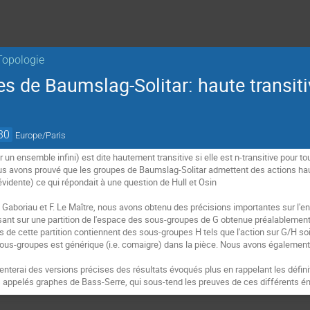
Topologie
es de Baumslag-Solitar: haute transiti
30
Europe/Paris
un ensemble infini) est dite hautement transitive si elle est n-transitive pour tou
us avons prouvé que les groupes de Baumslag-Solitar admettent des actions haut
 évidente) ce qui répondait à une question de Hull et Osin
Gaboriau et F. Le Maître, nous avons obtenu des précisions importantes sur l'e
sant sur une partition de l'espace des sous-groupes de G obtenue préalablement
 de cette partition contiennent des sous-groupes H tels que l'action sur G/H soi
sous-groupes est générique (i.e. comaigre) dans la pièce. Nous avons également u
enterai des versions précises des résultats évoqués plus en rappelant les défini
 appelés graphes de Bass-Serre, qui sous-tend les preuves de ces différents 