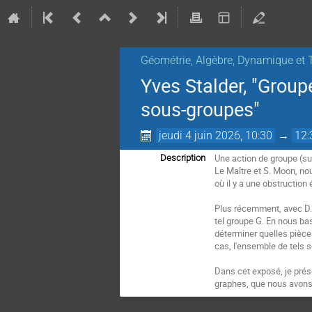
Géométrie, Algèbre, Dynamique et 
Yves Stalder, "Group
sous-groupes"
jeudi 4 juin 2026, 10:30
→
12:
Une action de groupe (sur 
Description
Le Maître et S. Moon, no
où il y a une obstruction
Plus récemment, avec D. 
tel groupe G. En nous ba
déterminer quelles pièces
cas, l'ensemble de tels 
Dans cet exposé, je prés
graphes, que nous avons