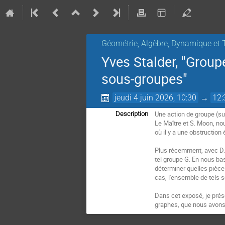
Géométrie, Algèbre, Dynamique et 
Yves Stalder, "Group
sous-groupes"
jeudi 4 juin 2026, 10:30
→
12:
Une action de groupe (sur 
Description
Le Maître et S. Moon, no
où il y a une obstruction
Plus récemment, avec D. 
tel groupe G. En nous ba
déterminer quelles pièces
cas, l'ensemble de tels 
Dans cet exposé, je prés
graphes, que nous avons