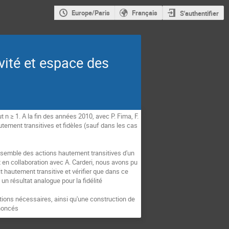
Europe/Paris
Français
S'authentifier
vité et espace des
t n ≥ 1. A la fin des années 2010, avec P. Fima, F.
ement transitives et fidèles (sauf dans les cas
nsemble des actions hautement transitives d'un
 en collaboration avec A. Carderi, nous avons pu
t hautement transitive et vérifier que dans ce
n résultat analogue pour la fidélité
tions nécessaires, ainsi qu'une construction de
énoncés