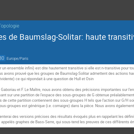
Topologie
es de Baumslag-Solitar: haute transiti
30
Europe/Paris
un ensemble infini) est dite hautement transitive si elle est n-transitive pour tou
us avons prouvé que les groupes de Baumslag-Solitar admettent des actions haut
 évidente) ce qui répondait à une question de Hull et Osin
Gaboriau et F. Le Maître, nous avons obtenu des précisions importantes sur l'e
sant sur une partition de l'espace des sous-groupes de G obtenue préalablement
 de cette partition contiennent des sous-groupes H tels que l'action sur G/H soi
sous-groupes est générique (i.e. comaigre) dans la pièce. Nous avons également u
enterai des versions précises des résultats évoqués plus en rappelant les défini
 appelés graphes de Bass-Serre, qui sous-tend les preuves de ces différents 