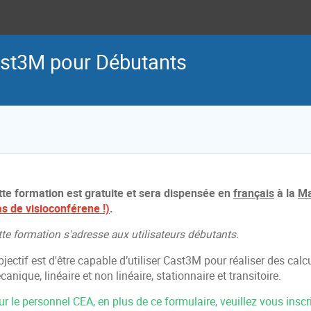
st3M pour Débutants
tte formation est gratuite et sera dispensée en
français
à la
Ma
as de visioconférene !)
.
te formation s'adresse aux utilisateurs débutants.
bjectif est d'être capable d’utiliser Cast3M pour réaliser des cal
anique, linéaire et non linéaire, stationnaire et transitoire.
r le personnel CEA, en plus de ce formulaire, veuillez vous insc