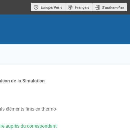
Europe/Paris
Français
S'authentifier
ison de la Simulation
culs éléments finis en thermo-
rire auprès du correspondant