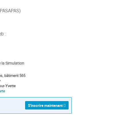
 (PASAPAS)
eb :
 la Simulation
bs, bâtiment 565
y
sur-Yvette
arte
S'inscrire maintenant