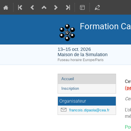
Formation Ca
13–15 oct. 2026
Maison de la Simulation
Fuseau horaire Europe/Paris
Menu
Accueil
Ce
de
(p
Inscription
l'événement
Cet
Organisateur
L'o
francois.dipaola@cea.fr
méc
Pou