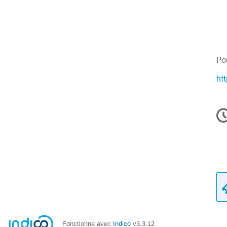
Pou
ht
In
d
la
co
Fonctionne avec
Indico
v3.3.12