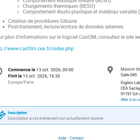
Comportement élastique linéaire (RESO)
Chargements thermiques (RESO)
Comportement élasto-plastique et matériau variable
Création de procédures Gibiane
Post-traitement, lecture/écriture de données externes
r plus d'informations sur le logiciel Cast3M, consultez le site w
tp://www-cast3m.cea.fr/index.php
formation
Maison de
Site
Commence le
13 oct. 2026, 09:00
Date/Heure
e
Salle 045
Finit le
15 oct. 2026, 16:30
Toutes
Europe/Paris
Digiteo La
les
CEA Sacla
nférence
91191 Gif-
horaires
Aller à la c
sont
en
Inscription
Europe/Paris
L'inscription à cet événement est actuellement ouverte.
Aide
Contact